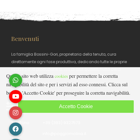
Benvenuti
La famiglia Bossini-Gori, proprietaria della tenuta, cura
direttamente ogni fase produttiva, dedicando tutte le proprie
risorse per la produzione di vini di alta qualità, frutto della
Questo sito web utilizza
per permettere la corretta
cookies
ricerca dei vitigni appropriati al territorio e del perfetto
navigabilità del sito e per i servizi ad esso connessi. Clicca sul
connubio tra processi produttivi e potenzialità del luogo.
bottone 'Accetto Cookie' per proseguire la corretta navigabilità.
Contatti
Accetto Cookie
Telefono :
+39 (393) 9327573
Email :
info@poggiomolina.it